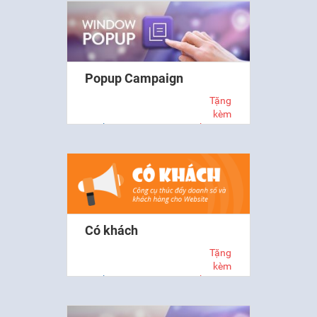
Shopping, hỗ trợ liên kết sản
phẩm cho các…
Popup Campaign
Tặng
kèm
Marketing SEO
theo gói
Mô tả ứng dụng Popup Campaign
Có khách
Tặng
kèm
Marketing SEO
theo gói
Có khách là ứng dụng thông báo