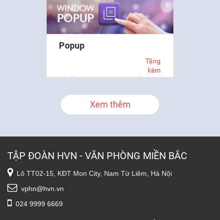
thông tin giúp tạo hiệu ứng đám
đông mua hàng,…
Popup
Tặng
kèm
Marketing SEO
theo gói
Xem thêm
Mô tả ứng dụng Popup
TẬP ĐOÀN HVN - VĂN PHÒNG MIỀN BẮC
Lô TT02-15, KĐT Mon City, Nam Từ Liêm, Hà Nội
vphn@hvn.vn
024 9999 6669