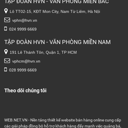
TẬP ĐOÀN HVN - VĂN PHÒNG MIỀN BẮC
Lô TT02-15, KĐT Mon City, Nam Từ Liêm, Hà Nội
vphn@hvn.vn
024 9999 6669
TẬP ĐOÀN HVN - VĂN PHÒNG MIỀN NAM
191 Lê Thánh Tôn, Quận 1, TP HCM
vphcm@hvn.vn
028 9999 6669
Theo dõi chúng tôi
WEB.NET.VN - Nền tảng thiết kế website bán hàng online cung cấp
các giải pháp đồng bộ hỗ trợ khách hàng đẩy mạnh việc quảng bá,