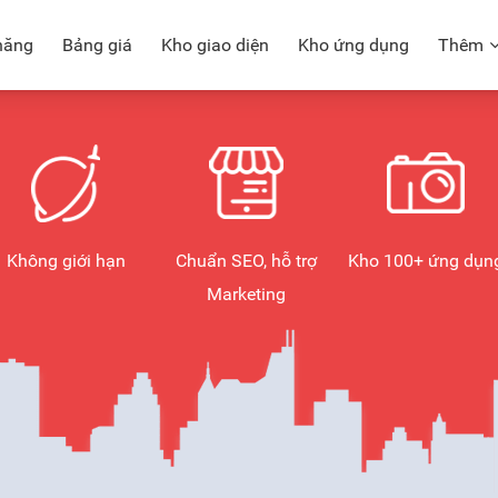
năng
Bảng giá
Kho giao diện
Kho ứng dụng
Thêm
Không giới hạn
Chuẩn SEO, hỗ trợ
Kho 100+ ứng dụn
Marketing