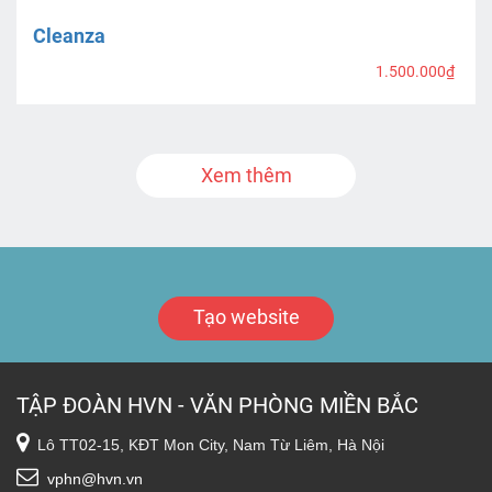
Cleanza
1.500.000₫
Xem thêm
Tạo website
TẬP ĐOÀN HVN - VĂN PHÒNG MIỀN BẮC
Lô TT02-15, KĐT Mon City, Nam Từ Liêm, Hà Nội
vphn@hvn.vn