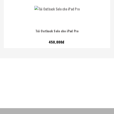
Túi Outback Solo cho iPad Pro
450,000đ
Tầm Nhìn Từ Chất Lượng Sản Phẩm
Các sản phẩm của Đồ Da Galleria đều được làm từ chất liệu da
thật 100%, đường chỉ may tinh tế, chắc chắn và giá cả hợp lý.
Dây đồng hồ cá sấu DDHTA-CF-MM
MUA NGAY
250,000đ