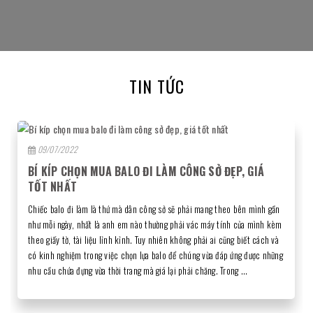
Trịnh Hữu Đức
Ví nam dáng ngang cổ điển VNTAN-31N
TIN TỨC
Nhân viên tư vấn tận tình, dễ thương. Nhân viên lấy mẫu lại trẻ đẹp, cẩn
430,000đ
thận và chu đáo. Nói chung, anh đánh giá dịch vụ tốt. Anh thấy cần phải
quảng bá rộng rãi nhiều hơn để có nhiều người biết đến hơn
09/07/2022
BÍ KÍP CHỌN MUA BALO ĐI LÀM CÔNG SỞ ĐẸP, GIÁ
TỐT NHẤT
Chiếc balo đi làm là thứ mà dân công sở sẽ phải mang theo bên mình gần
như mỗi ngày, nhất là anh em nào thường phải vác máy tính của mình kèm
Ví da bò nam đai ngang da trơn VNTAD5082-X
theo giấy tờ, tài liệu lỉnh kỉnh. Tuy nhiên không phải ai cũng biết cách và
có kinh nghiệm trong việc chọn lựa balo để chúng vừa đáp ứng được những
Hoàng Liên Sơn
700,000đ
nhu cầu chứa đựng vừa thời trang mà giá lại phải chăng. Trong ...