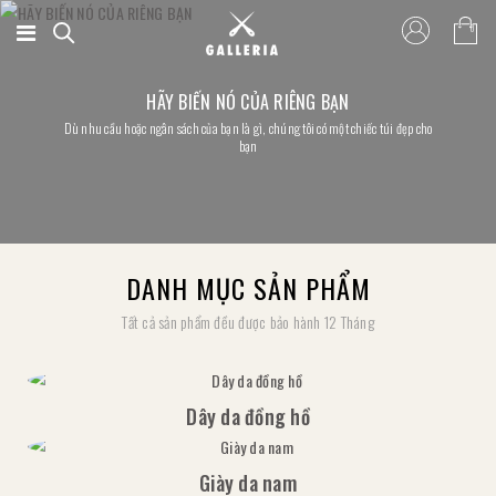
0
HÃY BIẾN NÓ CỦA RIÊNG BẠN
Dù nhu cầu hoặc ngân sách của bạn là gì, chúng tôi có một chiếc túi đẹp cho
bạn
DANH MỤC SẢN PHẨM
Tất cả sản phẩm đều được bảo hành 12 Tháng
PHÙ HỢP VỚI NHIỀU LỨA TUỔI
Sứ giả da nguyên tấm của chúng tôi bền, đẹp
Dây da đồng hồ
Giày da nam