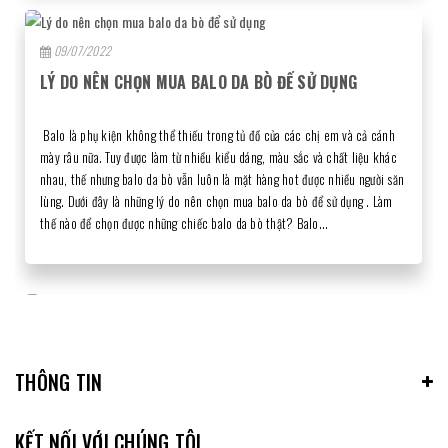
09/07/2022
Mình rất thích đưa khách hàng của mình đến đây bởi vì phong cách rất
chuyên nghiệp.Hơn nữa thức uống ở đây rất ngon, có hương vị rất khác
LÝ DO NÊN CHỌN MUA BALO DA BÒ ĐỂ SỬ DỤNG
biệt , các vị khách của mình vô cùng thích.
Balo là phụ kiện không thể thiếu trong tủ đồ của các chị em và cả cánh
mày râu nữa. Tuy được làm từ nhiều kiểu dáng, màu sắc và chất liệu khác
nhau, thế nhưng balo da bò vẫn luôn là mặt hàng hot được nhiều người săn
lùng. Dưới đây là những lý do nên chọn mua balo da bò để sử dụng . Làm
thế nào để chọn được những chiếc balo da bò thật? Balo...
Nguyễn Văn Minh
09/07/2022
LÝ DO MÀ BẠN CẦN PHẢI MUA BAO DA CHÌA KHÓA Ô
THÔNG TIN
TÔ NGAY LẬP TỨC
Nhân viên tư vấn tận tình, dễ thương. Nhân viên lấy mẫu lại trẻ đẹp, cẩn
Chắc hẳn có rất nhiều người vẫn chưa nhận ra được sự quan trọng của
thận và chu đáo. Nói chung, anh đánh giá dịch vụ tốt. Anh thấy cần phải
KẾT NỐI VỚI CHÚNG TÔI
chiếc bao da chìa khóa ô tô . Sự sang trọng, đẳng cấp của bạn không chỉ