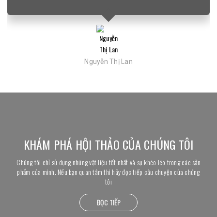
-12%
Túi duffel Bolt
Nguyễn Thị Lan
660,000đ
750,000đ
Phong cách Galleria vô cùng khác biệt nhưng lại hợp ý mình.Mình và các
bạn của mình mỗi khi gặp mặt thì đều đến đây cả.Mong Galleria luôn cho
KHÁM PHÁ HỘI THẢO CỦA CHÚNG TÔI
nhiều đồ ăn mới nhé.
Chúng tôi chỉ sử dụng những vật liệu tốt nhất và sự khéo léo trong các sản
Túi đựng Laptop BackPack
phẩm của mình. Nếu bạn quan tâm thì hãy đọc tiếp câu chuyện của chúng
tôi
400,000đ
ĐỌC TIẾP