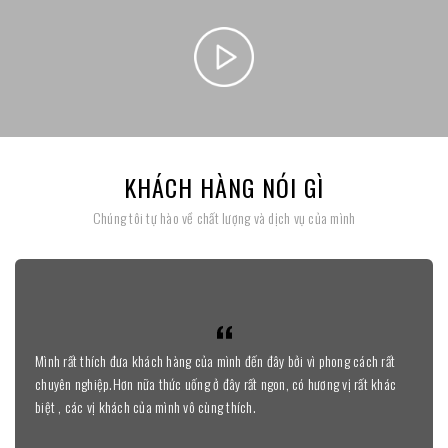
Thắt lưng đẹp da bò nguyên miếng D390-202022
250,000đ
KHÁCH HÀNG NÓI GÌ
Chúng tôi tự hào về chất lượng và dịch vụ của mình
Găng tay cảm ứng nam GTTACUNA-35-D
Mình rất thích đưa khách hàng của mình đến đây bởi vì phong cách rất
chuyên nghiệp.Hơn nữa thức uống ở đây rất ngon, có hương vị rất khác
150,000đ
biệt , các vị khách của mình vô cùng thích.