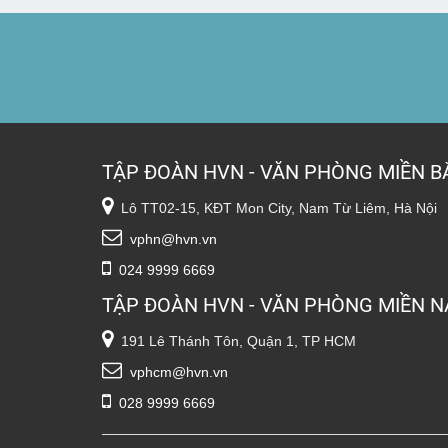
TẬP ĐOÀN HVN - VĂN PHÒNG MIỀN B
Lô TT02-15, KĐT Mon City, Nam Từ Liêm, Hà Nội
vphn@hvn.vn
024 9999 6669
TẬP ĐOÀN HVN - VĂN PHÒNG MIỀN 
191 Lê Thánh Tôn, Quận 1, TP HCM
vphcm@hvn.vn
028 9999 6669