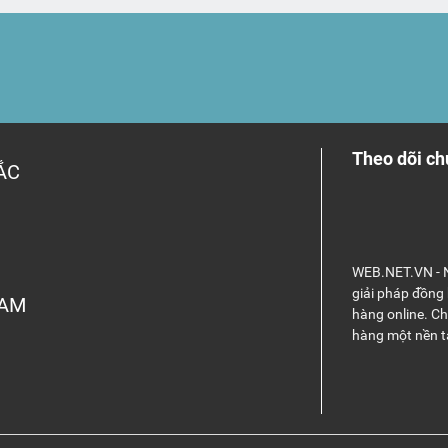
Theo dõi ch
ẮC
WEB.NET.VN - N
giải pháp đồng
NAM
hàng online. C
hàng một nền t