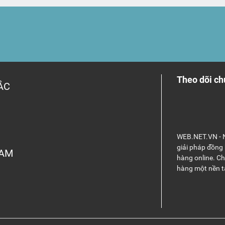
Theo dõi ch
ẮC
WEB.NET.VN - N
giải pháp đồng
NAM
hàng online. C
hàng một nền t