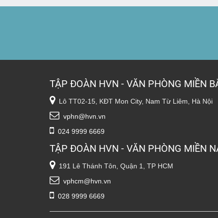
TẬP ĐOÀN HVN - VĂN PHÒNG MIỀN B
Lô TT02-15, KĐT Mon City, Nam Từ Liêm, Hà Nội
vphn@hvn.vn
024 9999 6669
TẬP ĐOÀN HVN - VĂN PHÒNG MIỀN 
191 Lê Thánh Tôn, Quận 1, TP HCM
vphcm@hvn.vn
028 9999 6669