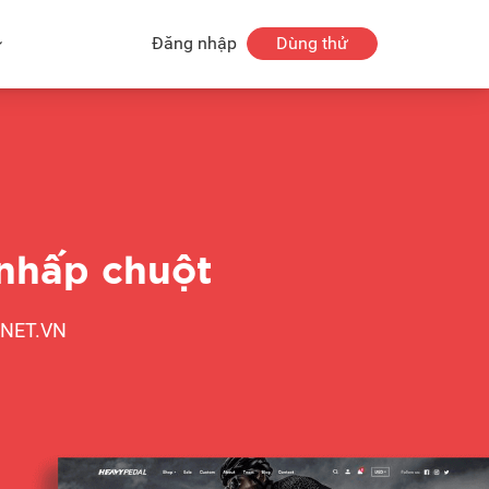
Đăng nhập
Dùng thử
 nhấp chuột
.NET.VN