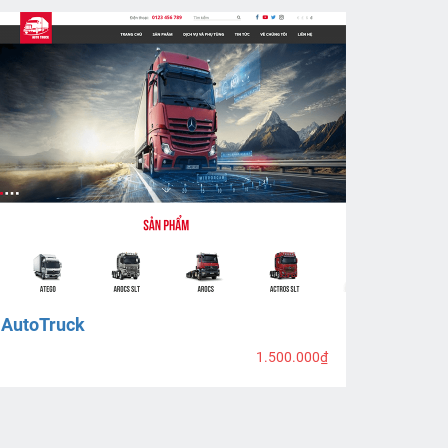
AutoTruck
1.500.000₫